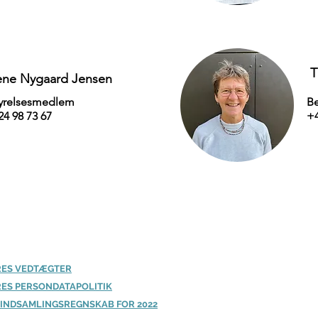
T
ene Nygaard Jensen
yrelsesmedlem
B
24 98 73 67
+4
ORES VEDTÆGTER
ORES PERSONDATAPOLITIK
S INDSAMLINGSREGNSKAB FOR 2022