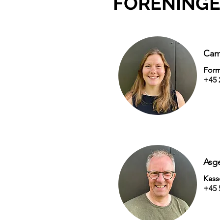
FORENINGE
Cam
For
+45 
Asg
Kass
+45 