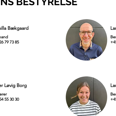
NS BESTYRELSE
illa Bækgaard
La
mand
Be
26 79 73 85
+45
er Løvig Borg
La
erer
Be
54 55 30 30
+45