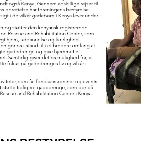
ndt også Kenya. Gennem adskillige rejser til
s oprettelse har foreningens bestyrelse
igt i de vilkår gadebørn i Kenya lever under.
r og støtter den kenyansk-registrerede
pe Rescue and Rehabilitation Center, som
ygt hjem, uddannelse og kærlighed.
en gør os i stand til i et bredere omfang at
gte gadedrenge og give hjemmet et
t. Samtidig giver det os mulighed for, at
te fokus på gadedrenges liv og vilkår i
tiviteter, som fx. fondsansøgniner og events
 at støtte tidligere gadedrenge, som bor på
escue and Rehabilitation Center i Kenya.