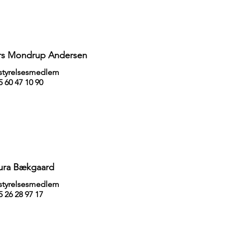
rs Mondrup Andersen
styrelsesmedlem
 60 47 10 90
ura Bækgaard
styrelsesmedlem
 26 28 97 17