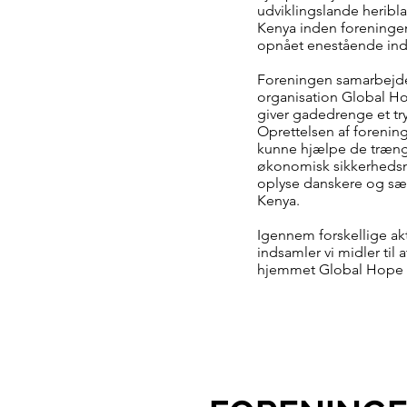
udviklingslande heribla
Kenya inden foreningen
opnået enestående inds
Foreningen samarbejde
organisation Global Ho
giver gadedrenge et tr
Oprettelsen af forening
kunne hjælpe de træn
økonomisk sikkerhedsne
oplyse danskere og sæt
Kenya.
Igennem forskellige ak
indsamler vi midler til
hjemmet Global Hope R