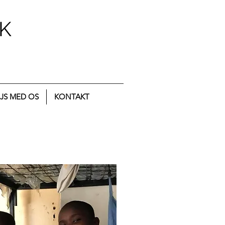
K
JS MED OS
KONTAKT