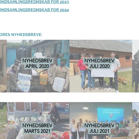
S INDSAMLINGSREGNSKAB FOR 2023
S INDSAMLINGSREGNSKAB FOR 2024
ORES NYHEDSBREVE:
NYHEDSBREV
NYHEDSBREV
APRIL 2020
JULI 2020
NYHEDSBREV
NYHEDSBREV
MARTS 2021
JULI 2021